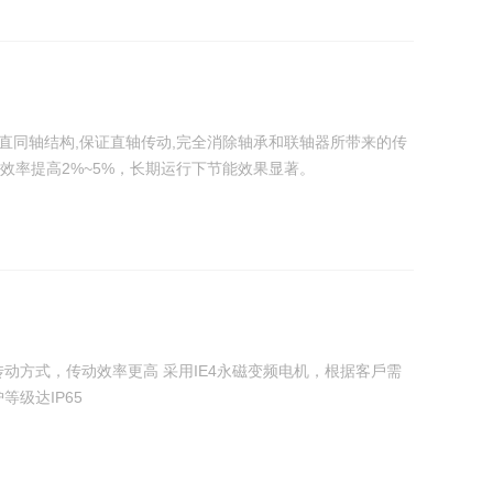
垂直同轴结构,保证直轴传动,完全消除轴承和联轴器所带来的传
效率提高2%~5%，长期运行下节能效果显著。
动⽅式，传动效率更⾼ 采⽤IE4永磁变频电机，根据客⼾需
级达IP65