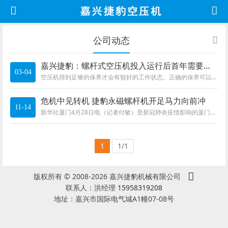
公司动态
嘉兴捷豹：螺杆式空压机投入运行后首年需要保养的项目
03-04
空压机得到足够的保养才会有较好的工作状态。正确的保养可以增加整个机器的使用寿命，大大减少了故障停机的时间。螺杆空压机的保养周期各厂家
危机中见转机 捷豹永磁螺杆机开足马力向前冲
11-14
新华社厦门4月28日电（记者付敏）受新冠肺炎疫情影响的厦门，如今已按下复工复产重启键。作为大陆台资企业最集中的城市之一，厦门部分台资企业
1
1/1
版权所有 © 2008-2026 嘉兴捷豹机械有限公司
联系人：洪经理
15958319208
地址：嘉兴市国际电气城A1幢07-08号