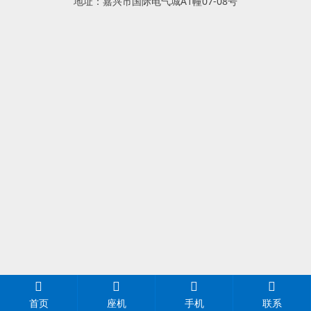
地址：嘉兴市国际电气城A1幢07-08号
首页
座机
手机
联系