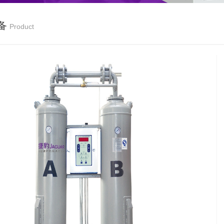
备
Product