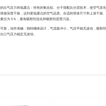
致的出气压力和低露点：特有的氧化铝、分子筛配比分层技术，使空气首
筛做深度干燥，达到更低露点的空气品质。合适的塔体尺寸和上游干燥、
量仅为 5％，避免吸附剂流化和吸附剂层受污染。
定可靠，动作准确：独特桶体设计，气流脉冲小，气压平稳无波动，吸附
保出口气压力稳定无波动。