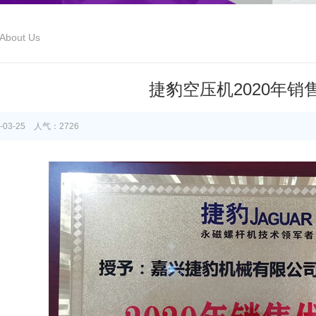
About Us
捷豹空压机2020年销
-03-25 人气：2726