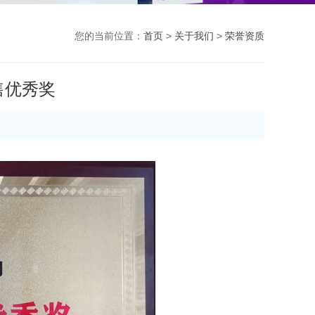
您的当前位置：
首页
>
关于我们
>
荣誉资质
售优秀奖