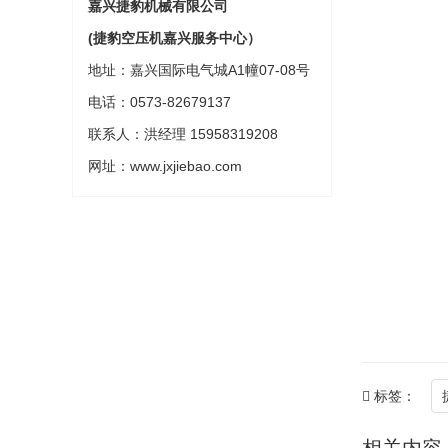
嘉兴捷豹机械有限公司
(捷豹空压机嘉兴服务中心）
地址：嘉兴国际电气城A1幢07-08号
电话：0573-82679137
联系人：洪经理 15958319208
网址：www.jxjiebao.com
标签：