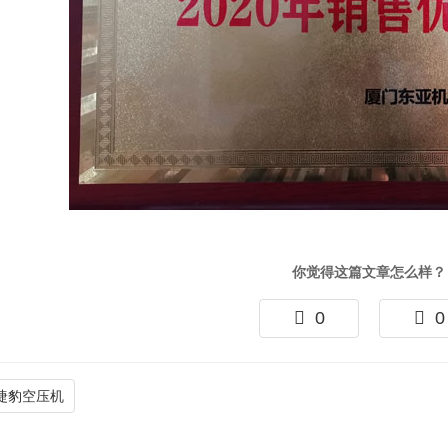
你觉得这篇文章怎么样？
0
0
捷豹空压机