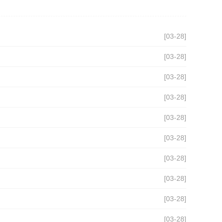
[03-28]
[03-28]
[03-28]
[03-28]
[03-28]
[03-28]
[03-28]
[03-28]
[03-28]
[03-28]